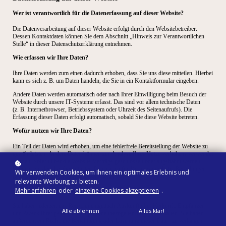
Wer ist verantwortlich für die Datenerfassung auf dieser Website?
Die Datenverarbeitung auf dieser Website erfolgt durch den Websitebetreiber.
Dessen Kontaktdaten können Sie dem Abschnitt „Hinweis zur Verantwortlichen
Stelle“ in dieser Datenschutzerklärung entnehmen.
Wie erfassen wir Ihre Daten?
Ihre Daten werden zum einen dadurch erhoben, dass Sie uns diese mitteilen. Hierbei
kann es sich z. B. um Daten handeln, die Sie in ein Kontaktformular eingeben.
Andere Daten werden automatisch oder nach Ihrer Einwilligung beim Besuch der
Website durch unsere IT-Systeme erfasst. Das sind vor allem technische Daten
(z. B. Internetbrowser, Betriebssystem oder Uhrzeit des Seitenaufrufs). Die
Erfassung dieser Daten erfolgt automatisch, sobald Sie diese Website betreten.
Wofür nutzen wir Ihre Daten?
Ein Teil der Daten wird erhoben, um eine fehlerfreie Bereitstellung der Website zu
gewährleisten. Andere Daten können zur Analyse Ihres Nutzerverhaltens verwendet
werden. Sofern über die Website Verträge geschlossen oder angebahnt werden
können, werden die übermittelten Daten auch für Vertragsangebote, Bestellungen
Wir verwenden Cookies, um Ihnen ein optimales Erlebnis und
oder sonstige Auftragsanfragen verarbeitet.
relevante Werbung zu bieten.
Mehr erfahren
oder
einzelne Cookies akzeptieren
.
Welche Rechte haben Sie bezüglich Ihrer Daten?
Sie haben jederzeit das Recht, unentgeltlich Auskunft über Herkunft, Empfänger
Alle ablehnen
Alles klar!
und Zweck Ihrer gespeicherten personenbezogenen Daten zu erhalten. Sie haben
außerdem ein Recht, die Berichtigung oder Löschung dieser Daten zu verlangen.